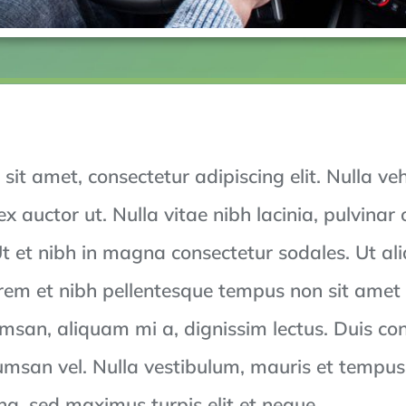
it amet, consectetur adipiscing elit. Nulla ve
ex auctor ut. Nulla vitae nibh lacinia, pulvinar 
Ut et nibh in magna consectetur sodales. Ut 
lorem et nibh pellentesque tempus non sit amet
san, aliquam mi a, dignissim lectus. Duis conse
umsan vel. Nulla vestibulum, mauris et tempus 
, sed maximus turpis elit et neque.