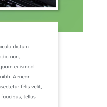
hicula dictum
odio non,
aliquam euismod
 nibh. Aenean
ctetur felis velit,
faucibus, tellus