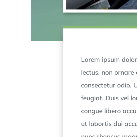
Lorem ipsum dolor s
lectus, non ornare 
consectetur odio. 
feugiat. Duis vel 
congue libero accum
ut lobortis dui acc
nunc rhoncus magna