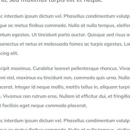
o, ac interdum ipsum dictum vel. Phasellus condimentum vol
ugue ac metus finibus commodo. Nulla at nulla tempus, eleife
ntum egestas. Ut tincidunt porta auctor. Quisque sed risus a
 senectus et netus et malesuada fames ac turpis egestas. Lo
ing elit.
cipit maximus. Curabitur laoreet pellentesque rhoncus. Viv
 mi nisl, maximus eu tincidunt non, commodo quis urna. Nulla 
cerat. Integer id neque mollis, mattis tellus in, aliquam turpis
 Vivamus non rutrum eros. Nullam id efficitur dui, et fringilla
t facilisis eget neque commodo placerat.
o, ac interdum ipsum dictum vel. Phasellus condimentum vol
ugue ac metus finibus commodo. Nulla at nulla tempus, eleife