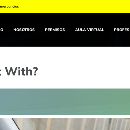
s mercancías
IO
NOSOTROS
PERMISOS
AULA VIRTUAL
PROFES
t With?