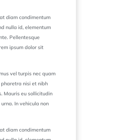
utpat diam condimentum
nd nulla id, elementum
nte. Pellentesque
rem ipsum dolor sit
amus vel turpis nec quam
pharetra nisi et nibh
. Mauris eu sollicitudin
 urna. In vehicula non
utpat diam condimentum
nd nulla id, elementum